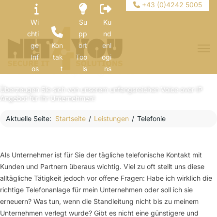
+43 (0)4242 5005
Wi
Su
Ku
chti
pp
nd
ge
Kon
ort
enl
Inf
tak
Too
ogi
Mit unseren Telefonlösungen erreichen Sie Ihre
Kunden einfach, günstig und überall!
os
t
ls
ns
Überzeugen Sie sich von unserem unfangsreichen Voice over IP
Angebot für Ihr Unternehmen!
Aktuelle Seite:
Startseite
Leistungen
Telefonie
Als Unternehmer ist für Sie der tägliche telefonische Kontakt mit
Kunden und Partnern überaus wichtig. Viel zu oft stellt uns diese
alltägliche Tätigkeit jedoch vor offene Fragen: Habe ich wirklich die
richtige Telefonanlage für mein Unternehmen oder soll ich sie
erneuern? Was tun, wenn die Standleitung nicht bis zu meinem
Unternehmen verlegt wurde? Gibt es nicht eine günstigere und