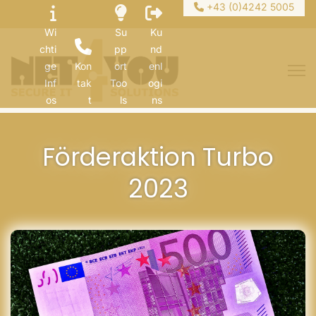
+43 (0)4242 5005
Wi
Su
Ku
chti
pp
nd
ge
Kon
ort
enl
Inf
tak
Too
ogi
os
t
ls
ns
Förderaktion Turbo
2023