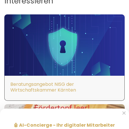
interessieren
Beratungsangebot NISG der
Wirtschaftskammer Kärnten
×
AI-Concierge - Ihr digitaler Mitarbeiter
🤖