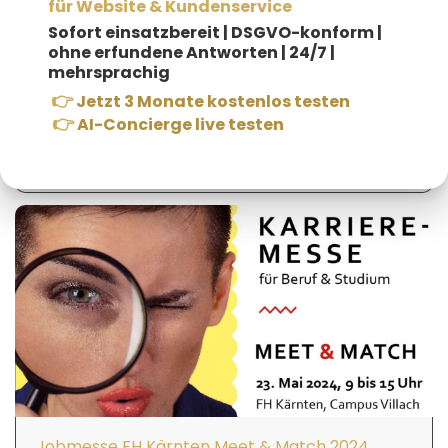
für Website & Kundenservice
Sofort einsatzbereit |
DSGVO-konform |
ohne erfundene Antworten | 24/7 |
mehrsprachig
👉
Jetzt 3 Monate kostenlos testen
👉
AI-Concierge live testen
KMU Digital-Förderung
Jobmesse FH Kärnten Meet & Match 2024